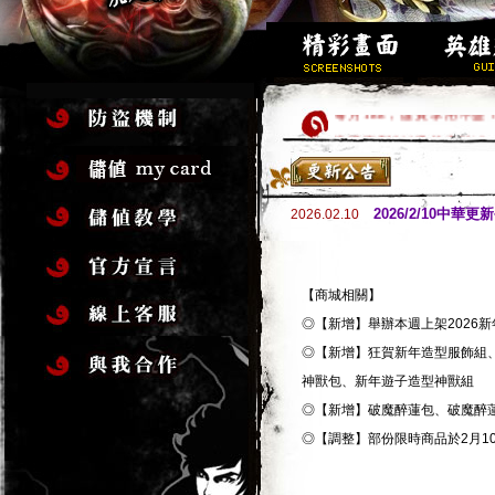
每月188，虛寶享用不盡
快速衝到500級的方法!?
求好籤過好年，玩遊戲拿虛
高級金裝加碼送，新手加入
2026/2/10中華更
2026.02.10
歡迎新手加入，創角立即1
新伺服器「嘯傲」衝等送大
新地圖開放!!
【商城相關】
馬年行大運，虛寶大方送!
◎【新增】舉辦本週上架2026新
全套16件完美金裝，立
◎【新增】狂賀新年造型服飾組、
神獸包、新年遊子造型神獸組
◎【新增】破魔醉蓮包、破魔醉
◎【調整】部份限時商品於2月1