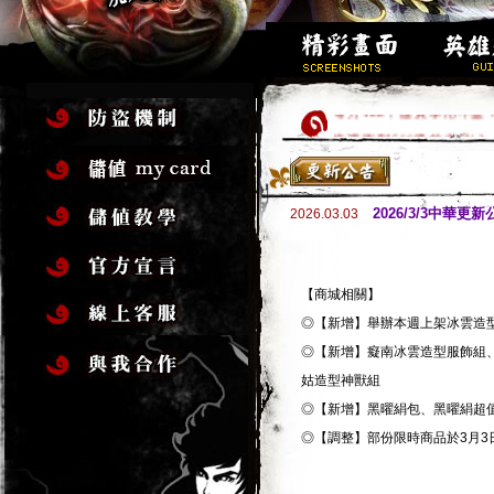
每月188，虛寶享用不盡
快速衝到500級的方法!?
求好籤過好年，玩遊戲拿虛
高級金裝加碼送，新手加入
2026/3/3中華更新
2026.03.03
歡迎新手加入，創角立即1
新伺服器「嘯傲」衝等送大
新地圖開放!!
【商城相關】
馬年行大運，虛寶大方送!
◎【新增】舉辦本週上架冰雲造型
全套16件完美金裝，立
◎【新增】癡南冰雲造型服飾組
姑造型神獸組
◎【新增】黑曜絹包、黑曜絹超
◎【調整】部份限時商品於3月3