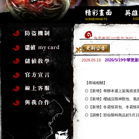
每月188，虛寶享用不盡
快速衝到500級的方法!?
求好籤過好年，玩遊戲拿虛
高級金裝加碼送，新手加入
2026/5/19中華更
2026.05.19
歡迎新手加入，創角立即1
新伺服器「嘯傲」衝等送大
新地圖開放!!
【商城相關】
馬年行大運，虛寶大方送!
◎【新增】舉辦本週上架風痕造型武
全套16件完美金裝，立
◎【新增】櫻絨浣熊神獸包、風
◎【新增】冬霜恨荷包、冬霜恨
◎【調整】部份限時商品於5月1