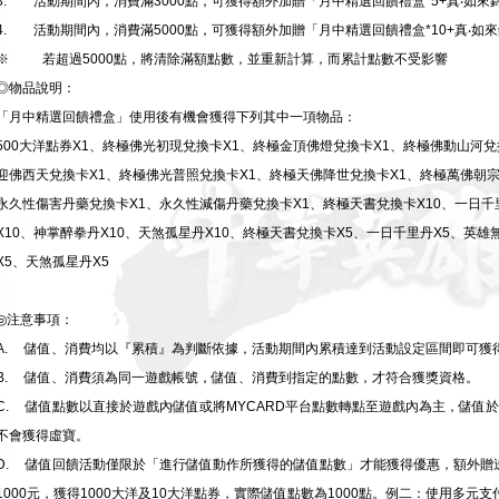
3. 活動期間內，消費滿3000點，可獲得額外加贈「月中精選回饋禮盒*5+真‧如來錦
4. 活動期間內，消費滿5000點，可獲得額外加贈「月中精選回饋禮盒*10+真‧如來
※ 若超過5000點，將清除滿額點數，並重新計算，而累計點數不受影響
◎物品說明：
「月中精選回饋禮盒」使用後有機會獲得下列其中一項物品：
500大洋點券X1、終極佛光初現兌換卡X1、終極金頂佛燈兌換卡X1、終極佛動山河兌
迎佛西天兌換卡X1、終極佛光普照兌換卡X1、終極天佛降世兌換卡X1、終極萬佛朝宗
永久性傷害丹藥兌換卡X1、永久性減傷丹藥兌換卡X1、終極天書兌換卡X10、一日千里
X10、神掌醉拳丹X10、天煞孤星丹X10、終極天書兌換卡X5、一日千里丹X5、英雄
X5、天煞孤星丹X5
◎注意事項：
A. 儲值、消費均以『累積』為判斷依據，活動期間內累積達到活動設定區間即可獲
B. 儲值、消費須為同一遊戲帳號，儲值、消費到指定的點數，才符合獲獎資格。
C. 儲值點數以直接於遊戲內儲值或將MYCARD平台點數轉點至遊戲內為主，儲值於
不會獲得虛寶。
D. 儲值回饋活動僅限於「進行儲值動作所獲得的儲值點數」才能獲得優惠，額外贈
1000元，獲得1000大洋及10大洋點券，實際儲值點數為1000點。例二：使用多元支付