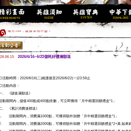
每月188，虛寶享用不盡！
快速衝到500級的方法!?
求好籤過好年，玩遊戲拿虛寶!!
高級金裝加碼送，新手加入趁現在!!
2026/6/16~6/22儲耗好禮滿額送
26.06.15
歡迎新手加入，創角立即100級。
新伺服器「嘯傲」衝等送大洋!!
新地圖開放!!
◎活動時間：2026/6/16(二)維護後至2026/6/22(一)23:59止
馬年行大運，虛寶大方送!!
◎活動內容：
全套16件完美金裝，立即領取。
一、 《儲值滿額送》
活動期間內，儲值400點或400點倍數，可立即獲得「月中精選回饋禮盒*1」
二、 《累計消費達標送》
1. 活動期間內，消費滿1000點，可獲得額外加贈「月中精選回饋禮盒*1」
2. 活動期間內，消費滿2000點，可獲得額外加贈「月中精選回饋禮盒*2+真‧如來錦