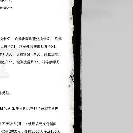
囊2*3」
錦囊2*6」
換卡X1、終極佛問迦藍兌換卡X1、終極
兌換卡X1、終極佛法無邊兌換卡X1、
丹X10、英雄無敵丹X10、龍騰虎耀丹
無敵丹X5、龍騰虎耀丹X5、神掌醉拳丹
得獎勵。
MYCARD平台但未轉點至遊戲內者將
送不予計入(例一：使用多元支付儲值
儲值2000元，獲得2000大洋及100大