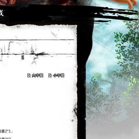
囊2*1」