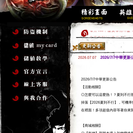
每月188，虛寶享用不盡
快速衝到500級的方法!?
求好籤過好年，玩遊戲拿虛
高級金裝加碼送，新手加入
2026/7/7中華更新
2026.07.07
歡迎新手加入，創角立即1
新伺服器「嘯傲」衝等送大
新地圖開放!!
2026/7/7中華更新公告
馬年行大運，虛寶大方送!
【活動相關】
全套16件完美金裝，立
◎怎麼可以這麼熱！？夏到不行那
掉落【2026夏到不行】，可機
在裡面！多項超值內容等著你來
【商城相關】