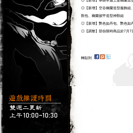
◎【新增】舉辦本週上架幽蘭造型
◎【新增】空谷幽蘭造型服飾組
獸包、幽蘭披甲造型神獸組
◎【新增】艷色如丹包、艷色如
◎【調整】部份限時商品於7月7
轉貼到 :