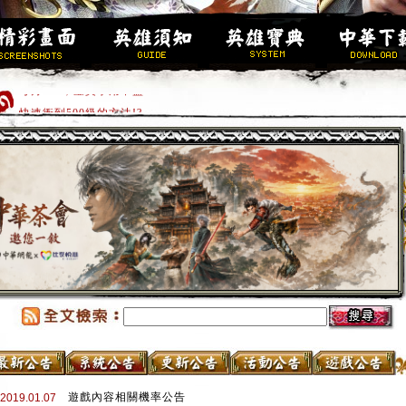
每月188，虛寶享用不盡！
快速衝到500級的方法!?
求好籤過好年，玩遊戲拿虛寶!!
高級金裝加碼送，新手加入趁現在!!
歡迎新手加入，創角立即100級。
新伺服器「嘯傲」衝等送大洋!!
新地圖開放!!
馬年行大運，虛寶大方送!!
全套16件完美金裝，立即領取。
遊戲內容相關機率公告
2019.01.07