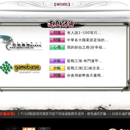
有人說1~100等只…
中華各大職業誰是強的…
我的劍仙之路(好幸福…
龍戰江湖-奇門遁甲…
龍戰江湖(五)南京皇…
你會用銀幣換天書嗎…